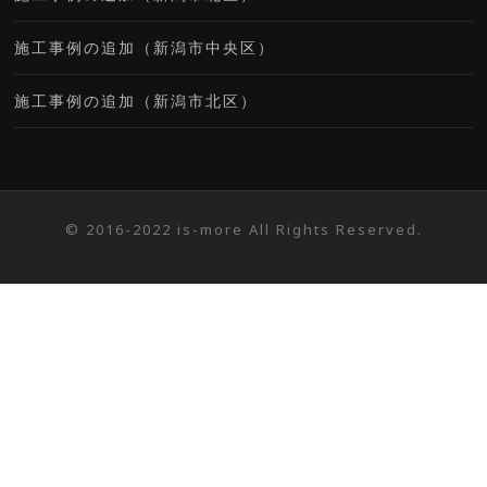
施工事例の追加（新潟市中央区）
施工事例の追加（新潟市北区）
© 2016-2022 is-more All Rights Reserved.
Screenr
parallax
theme
by
FameThemes