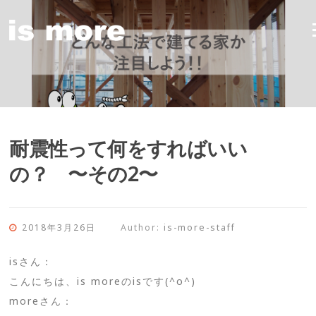
Skip
to
content
耐震性って何をすればいい
の？ 〜その2〜
2018年3月26日
Author:
is-more-staff
isさん：
こんにちは、is moreのisです(^o^)
moreさん：