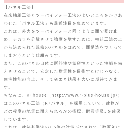
【パネル工法】
在来軸組工法とツーバイフォー工法のよいところをかけあ
わせた「パネル工法」も最近注目を集めています。
これは、外力をツーバイフォーと同じように面で受け止
め、チカラを分散させて強度を増すために、軸組工法の上
から決められた規格のパネルをはめて、面構造をつくって
しまおうという仕組みです。
また、このパネル自体に断熱性や気密性といった性能を備
えさせることで、安定した耐震性を目指すだけじゃなく、
住宅性能の向上、そして省エネ効果も大いに期待できま
す。
ちなみに、R+house（http://www.r-plus-house.jp/）
はこのパネル工法（R+パネル）を採用していて、建物が
どの程度の地震に耐えられるかの指標、耐震等級3を確保
しています。
これは、建築基準法の1.5倍の対策がなされて「数百年に