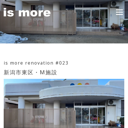
Skip
to
Menu
content
is more renovation #023
新潟市東区・M施設