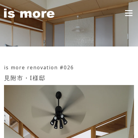
Skip
to
Menu
content
is more renovation #026
見附市・I様邸