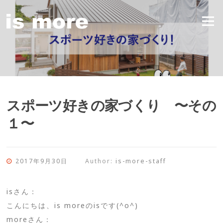
Skip
to
Menu
content
スポーツ好きの家づくり 〜その
１〜
2017年9月30日
Author:
is-more-staff
isさん：
こんにちは、is moreのisです(^o^)
moreさん：