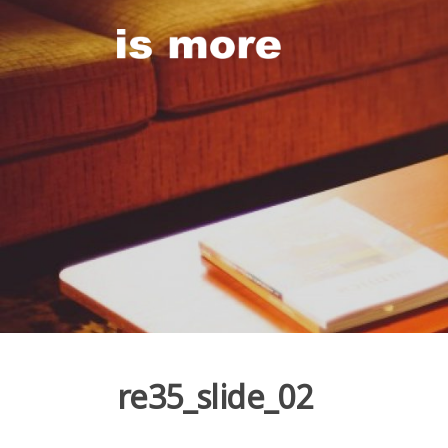
Skip
to
content
re35_slide_02