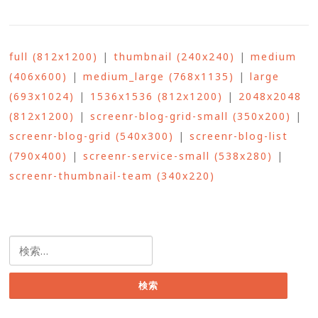
full (812x1200)
|
thumbnail (240x240)
|
medium
(406x600)
|
medium_large (768x1135)
|
large
(693x1024)
|
1536x1536 (812x1200)
|
2048x2048
(812x1200)
|
screenr-blog-grid-small (350x200)
|
screenr-blog-grid (540x300)
|
screenr-blog-list
(790x400)
|
screenr-service-small (538x280)
|
screenr-thumbnail-team (340x220)
検
索: