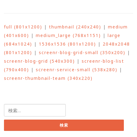
full (801x1200)
|
thumbnail (240x240)
|
medium
(401x600)
|
medium_large (768x1151)
|
large
(684x1024)
|
1536x1536 (801x1200)
|
2048x2048
(801x1200)
|
screenr-blog-grid-small (350x200)
|
screenr-blog-grid (540x300)
|
screenr-blog-list
(790x400)
|
screenr-service-small (538x280)
|
screenr-thumbnail-team (340x220)
検
索: