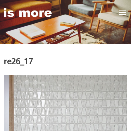
Skip
to
Menu
content
re26_17