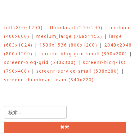
full (800x1200)
|
thumbnail (240x240)
|
medium
(400x600)
|
medium_large (768x1152)
|
large
(683x1024)
|
1536x1536 (800x1200)
|
2048x2048
(800x1200)
|
screenr-blog-grid-small (350x200)
|
screenr-blog-grid (540x300)
|
screenr-blog-list
(790x400)
|
screenr-service-small (538x280)
|
screenr-thumbnail-team (340x220)
検
索: