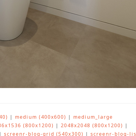
40)
|
medium (400x600)
|
medium_large
36x1536 (800x1200)
|
2048x2048 (800x1200)
|
|
screenr-blog-grid (540x300)
|
screenr-blog-li