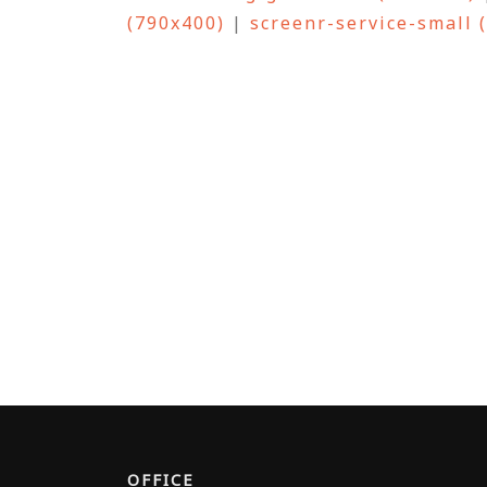
(790x400)
|
screenr-service-small 
OFFICE