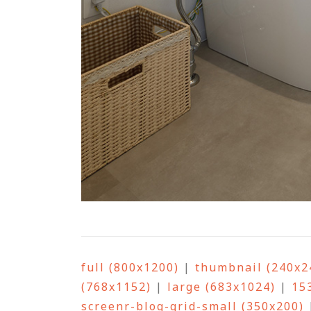
full (800x1200)
|
thumbnail (240x2
(768x1152)
|
large (683x1024)
|
15
screenr-blog-grid-small (350x200)