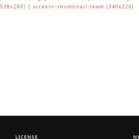
(538x280)
|
screenr-thumbnail-team (340x220)
LICENSE
N