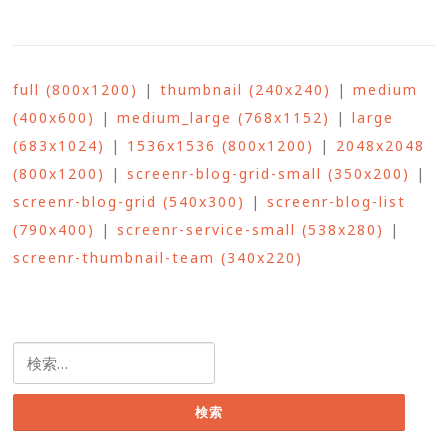
full (800x1200)
|
thumbnail (240x240)
|
medium
(400x600)
|
medium_large (768x1152)
|
large
(683x1024)
|
1536x1536 (800x1200)
|
2048x2048
(800x1200)
|
screenr-blog-grid-small (350x200)
|
screenr-blog-grid (540x300)
|
screenr-blog-list
(790x400)
|
screenr-service-small (538x280)
|
screenr-thumbnail-team (340x220)
検
索: