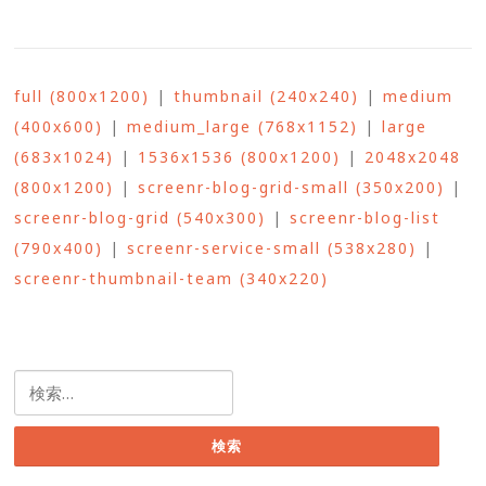
full (800x1200)
|
thumbnail (240x240)
|
medium
(400x600)
|
medium_large (768x1152)
|
large
(683x1024)
|
1536x1536 (800x1200)
|
2048x2048
(800x1200)
|
screenr-blog-grid-small (350x200)
|
screenr-blog-grid (540x300)
|
screenr-blog-list
(790x400)
|
screenr-service-small (538x280)
|
screenr-thumbnail-team (340x220)
検
索: