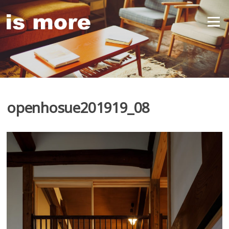
Skip
to
Menu
content
openhosue201919_08