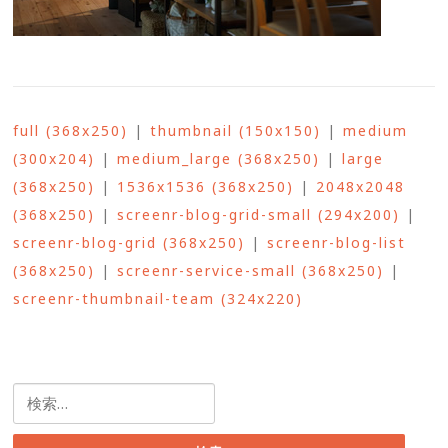
full (368x250)
|
thumbnail (150x150)
|
medium
(300x204)
|
medium_large (368x250)
|
large
(368x250)
|
1536x1536 (368x250)
|
2048x2048
(368x250)
|
screenr-blog-grid-small (294x200)
|
screenr-blog-grid (368x250)
|
screenr-blog-list
(368x250)
|
screenr-service-small (368x250)
|
screenr-thumbnail-team (324x220)
検
索: