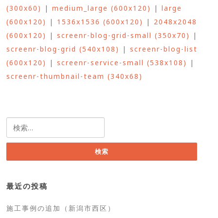
(300x60)
|
medium_large (600x120)
|
large
(600x120)
|
1536x1536 (600x120)
|
2048x2048
(600x120)
|
screenr-blog-grid-small (350x70)
|
screenr-blog-grid (540x108)
|
screenr-blog-list
(600x120)
|
screenr-service-small (538x108)
|
screenr-thumbnail-team (340x68)
検
索:
最近の投稿
施工事例の追加（新潟市西区）