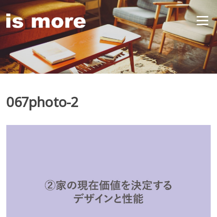
Skip
to
Menu
content
067photo-2