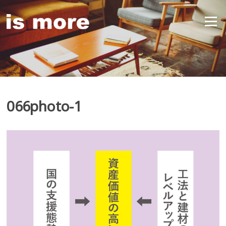
Skip
to
Menu
content
066photo-1