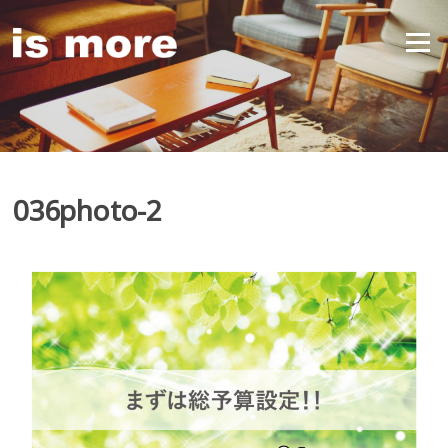
Skip
to
Menu
content
036photo-2