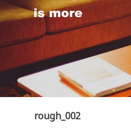
Skip
to
content
rough_002