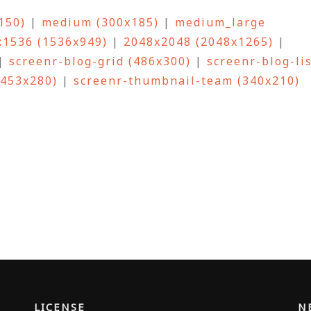
150)
|
medium (300x185)
|
medium_large
x1536 (1536x949)
|
2048x2048 (2048x1265)
|
|
screenr-blog-grid (486x300)
|
screenr-blog-li
(453x280)
|
screenr-thumbnail-team (340x210)
LICENSE
N