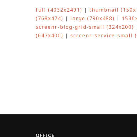
full (4032x2491)
|
thumbnail (150x
(768x474)
|
large (790x488)
|
1536
screenr-blog-grid-small (324x200)
(647x400)
|
screenr-service-small 
OFFICE