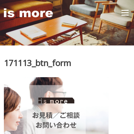
Skip
to
Menu
content
171113_btn_form